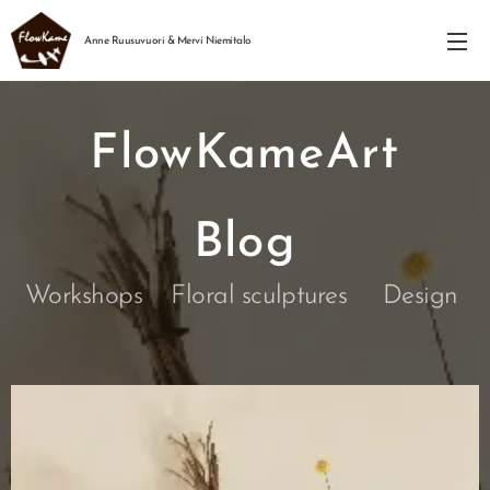
Anne Ruusuvuori & Mervi Niemitalo
FlowKameArt
Blog
Workshops Floral sculptures Design